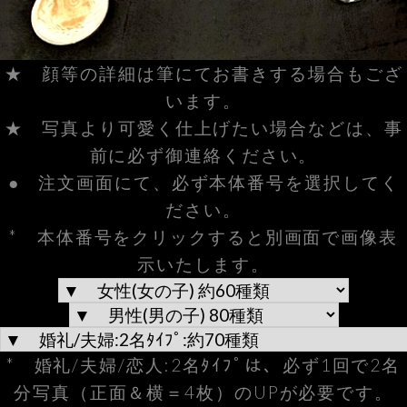
★ 顔等の詳細は筆にてお書きする場合もござ
います。
★ 写真より可愛く仕上げたい場合などは、事
前に必ず御連絡ください。
● 注文画面にて、必ず本体番号を選択してく
ださい。
* 本体番号をクリックすると別画面で画像表
示いたします。
* 婚礼/夫婦/恋人:2名ﾀｲﾌﾟは、必ず1回で2名
分写真（正面＆横＝4枚）のUPが必要です。