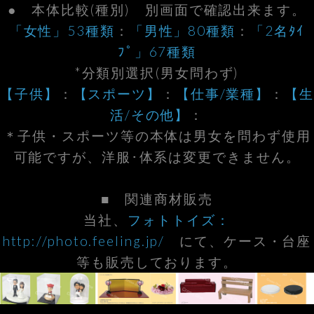
● 本体比較(種別) 別画面で確認出来ます。
「女性」53種類
：
「男性」80種類
：
「2名ﾀｲ
ﾌﾟ」67種類
*分類別選択(男女問わず)
【子供】
：
【スポーツ】
：
【仕事/業種】
：
【生
活/その他】
：
＊子供・スポーツ等の本体は男女を問わず使用
可能ですが、洋服･体系は変更できません。
■ 関連商材販売
当社、
フォトトイズ：
http://photo.feeling.jp/
にて、ケース・台座
等も販売しております。