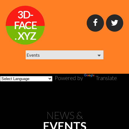
3D-
FACE
. XYZ
Powered by
Translate
NEWS &
EVENTS