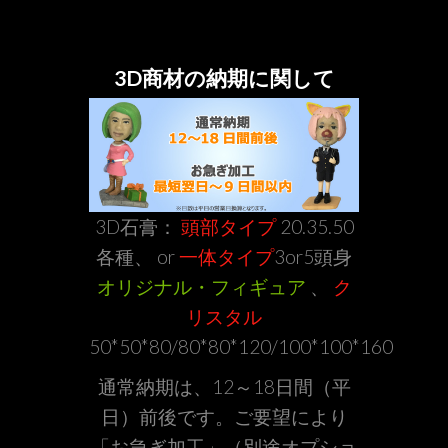
3D商材の納期に関して
3D石膏：
頭部タイプ
20.35.50
各種、 or
一体タイプ
3or5頭身
オリジナル・フィギュア
、
ク
リスタル
50*50*80/80*80*120/100*100*160
通常納期は、12～18日間（平
日）前後です。ご要望により
「お急ぎ加工」（別途オプショ